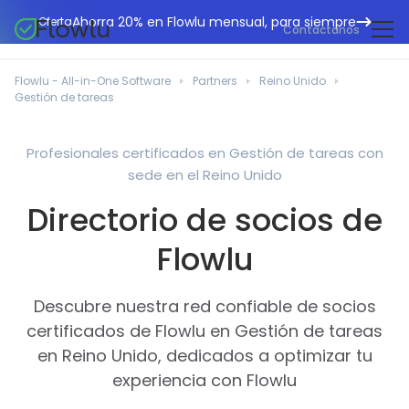
Ahorra 20% en Flowlu mensual, para siempre
Oferta
Contáctanos
CRM en línea
Agencias de marketing
Flowlu - All-in-One Software
Partners
Reino Unido
Gestión de proyectos
Gestión de tareas
Centro de ayuda
Edificación y construcción
Gestión de tareas
Novedades
Departamentos de TI
Profesionales certificados en Gestión de tareas con
Facturación en línea
sede en el Reino Unido
Blog Flowlu
Consultores empresariales
Automatización del flujo de trabajo
English
Directorio de socios de
Estudios de caso
Profesionales legales
Herramientas de colaboración
Português
Flowlu
Guías
Instituciones educativas
Español
Gestión financiera
Plantillas
Empresas manufactureras
Descubre nuestra red confiable de socios
Proyectos ágiles
Casos prácticos
certificados de Flowlu en Gestión de tareas
Pequeños negocios
Base de conocimientos
en Reino Unido, dedicados a optimizar tu
Herramientas gratuitas
Organizadores de eventos
experiencia con Flowlu