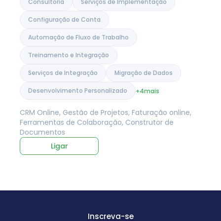
Consultoria
Serviços de Implementação
Configuração de Conta
Automação de Fluxo de Trabalho
Treinamento e Integração
Serviços de Integração
Migração de Dados
Desenvolvimento Personalizado
+4
mais
CRM Online, Gestão de Projetos, Faturação online,
Ferramentas de Colaboração, Construtor de
Documentos
Ligar
Inscreva-se