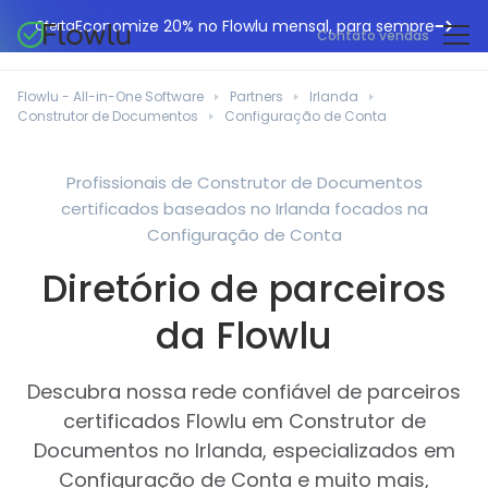
Economize 20% no Flowlu mensal, para sempre
Oferta
Contato vendas
CRM online
Agências de marketing
Flowlu - All-in-One Software
Partners
Irlanda
Gestão de projetos
Construtor de Documentos
Configuração de Conta
Central de ajuda
Construção civil
Gestor de tarefas
O que há de novo
Departamentos de TI
Profissionais de Construtor de Documentos
Faturação online
certificados baseados no Irlanda focados na
Blogue Flowlu
Consultores de negócios
Automação do fluxo de trabalho
Configuração de Conta
English
Estudos de caso
Profissionais jurídicos
Diretório de parceiros
Ferramentas de colaboração
Português
Guias
Instituições educacionais
Español
da Flowlu
Gestão financeira
Modelos
Empresas de fabrico
Projetos ágeis
Casos de utilização
Descubra nossa rede confiável de parceiros
Pequenos negócios
Base de conhecimento
certificados Flowlu em Construtor de
Ferramentas gratuitas
Planeadores de eventos
Documentos no Irlanda, especializados em
Configuração de Conta e muito mais,