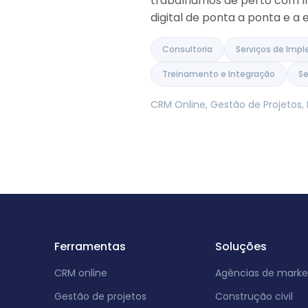
trabalhamos de perto com lí
digital de ponta a ponta e a
Consultoria
Serviços de Imp
Treinamento e Integração
Se
CRM Online, Gestão de Projetos
Ferramentas
Soluções
CRM online
Agências de marke
Gestão de projetos
Construção civil