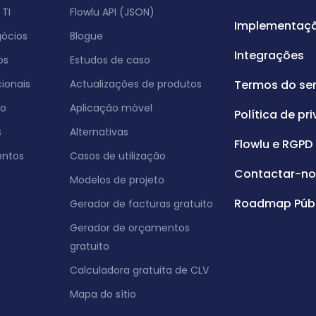
TI
Flowlu API (JSON)
Implementaç
gócios
Blogue
Integrações
os
Estudos de caso
ionais
Actualizações de produtos
Termos do ser
co
Aplicação móvel
Política de pr
s
Alternativas
Flowlu e RGPD
entos
Casos de utilização
Contactar-no
Modelos de projeto
Roadmap Públ
Gerador de facturas gratuito
Gerador de orçamentos
gratuito
Calculadora gratuita de CLV
Mapa do sítio