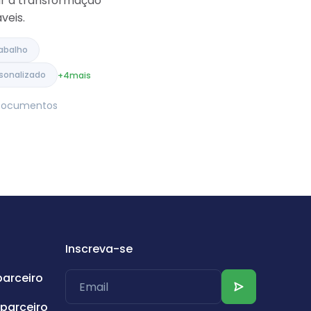
ar a transformação
veis.
abalho
sonalizado
+4
mais
e Documentos
Inscreva-se
parceiro
parceiro