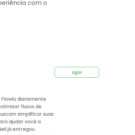
periência com o
Ligar
 Flowlu diariamente
timizar fluxos de
buscam simplificar suas
ara ajudar você a
eil já entregou