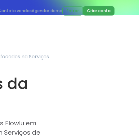
Contato vendas
Agendar demo
Entrar
Criar conta
 focados na Serviços
s da
os Flowlu em
m Serviços de