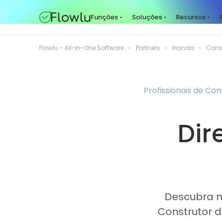
Funções
Soluções
Recursos
Flowlu - All-in-One Software
Partners
Irlanda
Cons
Profissionais de Co
Dir
Descubra no
Construtor d