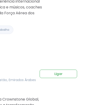
riência internacional
ica e músicos, coaches
da Força Aérea dos
abalho
Ligar
istão, Emirados Árabes
da Crownstone Global,