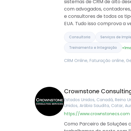
sistemas de CRM de alto dese
Arábia Saudita
com advogados, contadores, 
Catar
e consultores de todos os t
Albânia
Israel
EUA. Tudo isso comprova a ve
Índia
Consultoria
Serviços de Imp
Treinamento e Integração
+1
ma
CRM Online, Faturação online, G
Crownstone Consulting
Estados Unidos, Canadá, Reino Un
Unidos, Arábia Saudita, Catar, Au
https://www.crownstonecs.com
Como Parceiro de Soluções ce