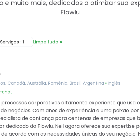
e muito mais, dedicados a otimizar sua ex
Flowlu
Serviços
: 1
Limpe tudo
Consultoria
line
Serviços de Implementação
refas
Configuração de Conta
ojetos
Automação de Fluxo de Trabalho
)
de Documentos
Treinamento e Integração
 de Colaboração
Serviços de Integração
dos, Canadá, Austrália, Romênia, Brasil, Argentina
Inglês
nformação
Migração de Dados
u-chat
ceira
Desenvolvimento Personalizado
Portal do Cliente
e processos corporativos altamente experiente que usa o
sue Tracker
de negócios. Com anos de experiência e uma paixão por o
is
specialista de confiança para centenas de empresas que 
 dedicado do Flowlu, Neil agora oferece sua expertise p
 de acordo com as necessidades únicas do seu negócio. N