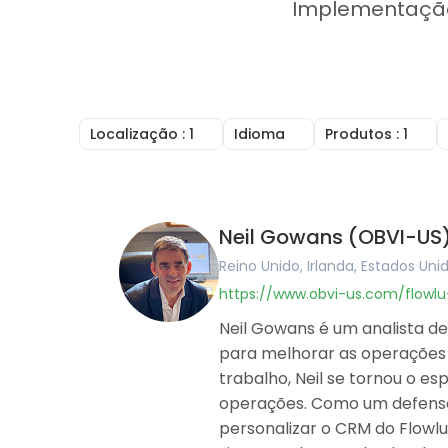
Implementação 
Localização
: 1
Idioma
Produtos
: 1
Reino Unido
Inglês
CRM Online
Irlanda
Árabe
Faturação on
Estados Unidos
Português
Gestor de ta
Canadá
Francês
Gestão de Pr
Neil Gowans (OBVI-US
Austrália
Alemão
Construtor 
Romênia
Húngaro
Ferramentas
Reino Unido, Irlanda, Estados Uni
Brasil
Romeno
Centro de I
https://www.obvi-us.com/flowl
Argentina
Gestão finan
Alemanha
Software de 
Neil Gowans é um analista d
França
Agile and Is
para melhorar as operações 
Bélgica
Mapas Menta
trabalho, Neil se tornou o e
Espanha
operações. Como um defensor
Portugal
Paquistão
personalizar o CRM do Flowlu
Emirados Árabes Unidos