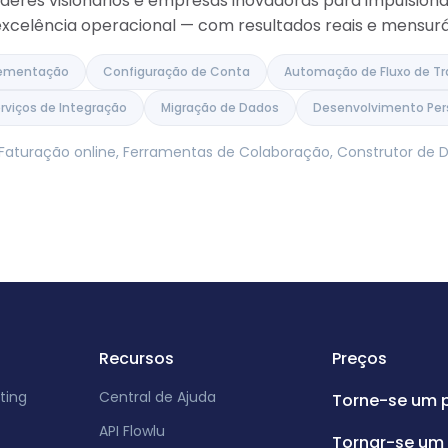
deres visionários e empresas inovadoras para impulsion
 excelência operacional — com resultados reais e mensurá
lementação
Configuração de Conta
Automação de Fluxo de Tr
rviços de Integração
Migração de Dados
Desenvolvimento Per
, Faturação online, Ferramentas de Colaboração, Construtor d
Recursos
Preços
ting
Central de Ajuda
Torne-se um 
API Flowlu
Tornar-se um 