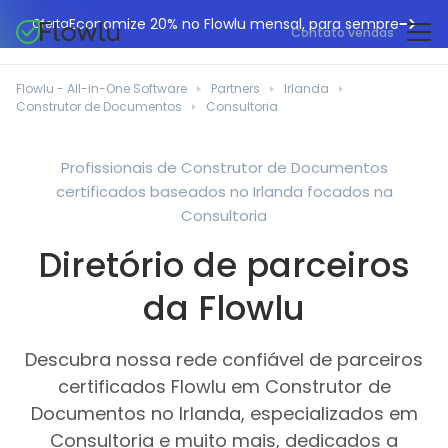
Economize 20% no Flowlu mensal, para sempre
Oferta
Contato vendas
CRM online
Agências de marketing
Flowlu - All-in-One Software
Partners
Irlanda
Gestão de projetos
Construtor de Documentos
Consultoria
Central de ajuda
Construção civil
Gestor de tarefas
O que há de novo
Departamentos de TI
Profissionais de Construtor de Documentos
Faturação online
certificados baseados no Irlanda focados na
Blogue Flowlu
Consultores de negócios
Automação do fluxo de trabalho
Consultoria
English
Estudos de caso
Profissionais jurídicos
Diretório de parceiros
Ferramentas de colaboração
Português
Guias
Instituições educacionais
Español
da Flowlu
Gestão financeira
Modelos
Empresas de fabrico
Projetos ágeis
Casos de utilização
Descubra nossa rede confiável de parceiros
Pequenos negócios
Base de conhecimento
certificados Flowlu em Construtor de
Ferramentas gratuitas
Planeadores de eventos
Documentos no Irlanda, especializados em
Consultoria e muito mais, dedicados a