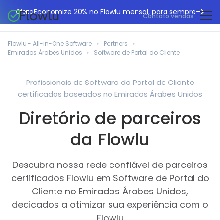
Economize 20% no Flowlu mensal, para sempre
Oferta
Contato vendas
CRM online
Agências de marketing
Flowlu - All-in-One Software
Partners
Gestão de projetos
Emirados Árabes Unidos
Software de Portal do Cliente
Central de ajuda
Construção civil
Gestor de tarefas
O que há de novo
Departamentos de TI
Profissionais de Software de Portal do Cliente
Faturação online
certificados baseados no Emirados Árabes Unidos
Blogue Flowlu
Consultores de negócios
Automação do fluxo de trabalho
English
Diretório de parceiros
Estudos de caso
Profissionais jurídicos
Ferramentas de colaboração
Português
da Flowlu
Guias
Instituições educacionais
Español
Gestão financeira
Modelos
Empresas de fabrico
Descubra nossa rede confiável de parceiros
Projetos ágeis
Casos de utilização
certificados Flowlu em Software de Portal do
Pequenos negócios
Base de conhecimento
Cliente no Emirados Árabes Unidos,
Ferramentas gratuitas
Planeadores de eventos
dedicados a otimizar sua experiência com o
Flowlu