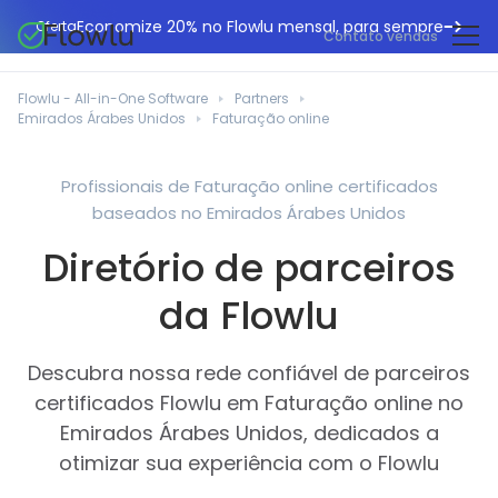
Economize 20% no Flowlu mensal, para sempre
Oferta
Contato vendas
CRM online
Agências de marketing
Flowlu - All-in-One Software
Partners
Gestão de projetos
Emirados Árabes Unidos
Faturação online
Central de ajuda
Construção civil
Gestor de tarefas
O que há de novo
Departamentos de TI
Profissionais de Faturação online certificados
Faturação online
baseados no Emirados Árabes Unidos
Blogue Flowlu
Consultores de negócios
Automação do fluxo de trabalho
English
Diretório de parceiros
Estudos de caso
Profissionais jurídicos
Ferramentas de colaboração
Português
da Flowlu
Guias
Instituições educacionais
Español
Gestão financeira
Modelos
Empresas de fabrico
Descubra nossa rede confiável de parceiros
Projetos ágeis
Casos de utilização
certificados Flowlu em Faturação online no
Pequenos negócios
Base de conhecimento
Emirados Árabes Unidos, dedicados a
Ferramentas gratuitas
Planeadores de eventos
otimizar sua experiência com o Flowlu