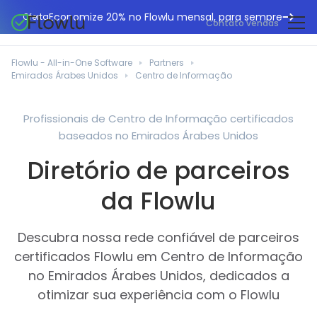
Economize 20% no Flowlu mensal, para sempre
Oferta
Contato vendas
CRM online
Agências de marketing
Flowlu - All-in-One Software
Partners
Gestão de projetos
Emirados Árabes Unidos
Centro de Informação
Central de ajuda
Construção civil
Gestor de tarefas
O que há de novo
Departamentos de TI
Profissionais de Centro de Informação certificados
Faturação online
baseados no Emirados Árabes Unidos
Blogue Flowlu
Consultores de negócios
Automação do fluxo de trabalho
English
Diretório de parceiros
Estudos de caso
Profissionais jurídicos
Ferramentas de colaboração
Português
da Flowlu
Guias
Instituições educacionais
Español
Gestão financeira
Modelos
Empresas de fabrico
Descubra nossa rede confiável de parceiros
Projetos ágeis
Casos de utilização
certificados Flowlu em Centro de Informação
Pequenos negócios
Base de conhecimento
no Emirados Árabes Unidos, dedicados a
Ferramentas gratuitas
Planeadores de eventos
otimizar sua experiência com o Flowlu