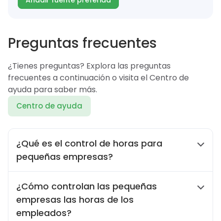
Añadir fuente preferida
Preguntas frecuentes
¿Tienes preguntas? Explora las preguntas
frecuentes a continuación o visita el Centro de
ayuda para saber más.
Centro de ayuda
¿Qué es el control de horas para
pequeñas empresas?
Como dueño de una pequeña empresa,
¿Cómo controlan las pequeñas
necesita saber exactamente cuánto de las
empresas las horas de los
horas de trabajo de sus empleados va hacia
tareas, proyectos y clientes específicos — y
empleados?