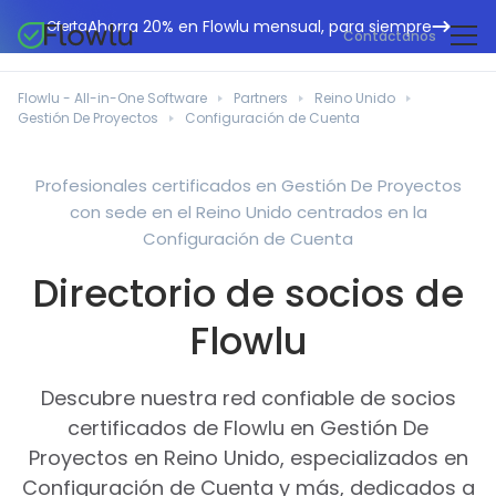
Ahorra 20% en Flowlu mensual, para siempre
Oferta
Contáctanos
CRM en línea
Agencias de marketing
Flowlu - All-in-One Software
Partners
Reino Unido
Gestión de proyectos
Gestión De Proyectos
Configuración de Cuenta
Centro de ayuda
Edificación y construcción
Gestión de tareas
Novedades
Departamentos de TI
Profesionales certificados en Gestión De Proyectos
Facturación en línea
con sede en el Reino Unido centrados en la
Blog Flowlu
Consultores empresariales
Automatización del flujo de trabajo
Configuración de Cuenta
English
Estudios de caso
Profesionales legales
Directorio de socios de
Herramientas de colaboración
Português
Guías
Instituciones educativas
Español
Flowlu
Gestión financiera
Plantillas
Empresas manufactureras
Proyectos ágiles
Casos prácticos
Descubre nuestra red confiable de socios
Pequeños negocios
Base de conocimientos
certificados de Flowlu en Gestión De
Herramientas gratuitas
Organizadores de eventos
Proyectos en Reino Unido, especializados en
Configuración de Cuenta y más, dedicados a