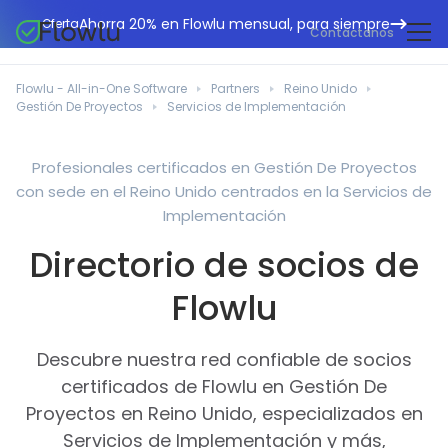
Ahorra 20% en Flowlu mensual, para siempre
Oferta
Contáctanos
CRM en línea
Agencias de marketing
Flowlu - All-in-One Software
Partners
Reino Unido
Gestión de proyectos
Gestión De Proyectos
Servicios de Implementación
Centro de ayuda
Edificación y construcción
Gestión de tareas
Novedades
Departamentos de TI
Profesionales certificados en Gestión De Proyectos
Facturación en línea
con sede en el Reino Unido centrados en la Servicios de
Blog Flowlu
Consultores empresariales
Automatización del flujo de trabajo
Implementación
English
Estudios de caso
Profesionales legales
Directorio de socios de
Herramientas de colaboración
Português
Guías
Instituciones educativas
Español
Flowlu
Gestión financiera
Plantillas
Empresas manufactureras
Proyectos ágiles
Casos prácticos
Descubre nuestra red confiable de socios
Pequeños negocios
Base de conocimientos
certificados de Flowlu en Gestión De
Herramientas gratuitas
Organizadores de eventos
Proyectos en Reino Unido, especializados en
Servicios de Implementación y más,