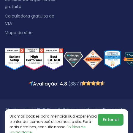
gratuito
Calculadora gratuita de
CLV
Mapa do sítio
Avaliação: 4.8
(387)
Direito autoral © 2016 - 2026
Todos os Direitos Reservados
Usamos cookies para melhorar sua experiência
Entendi
e entender como você utiliza nosso site. Para
mais detalhes, consulte nossa
Política de
Privacidade
.