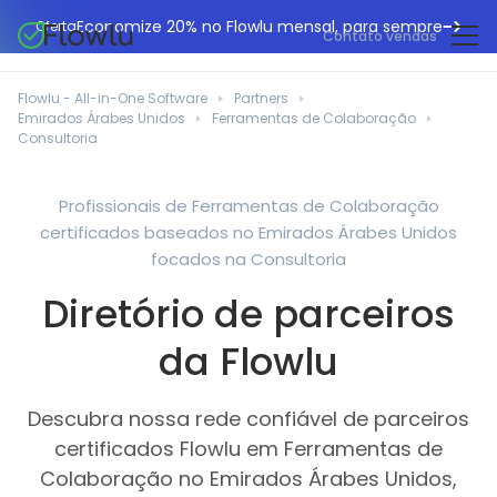
Economize 20% no Flowlu mensal, para sempre
Oferta
Contato vendas
CRM online
Agências de marketing
Flowlu - All-in-One Software
Partners
Gestão de projetos
Emirados Árabes Unidos
Ferramentas de Colaboração
Central de ajuda
Construção civil
Consultoria
Gestor de tarefas
O que há de novo
Departamentos de TI
Faturação online
Profissionais de Ferramentas de Colaboração
Blogue Flowlu
Consultores de negócios
certificados baseados no Emirados Árabes Unidos
Automação do fluxo de trabalho
English
focados na Consultoria
Estudos de caso
Profissionais jurídicos
Ferramentas de colaboração
Português
Diretório de parceiros
Guias
Instituições educacionais
Español
Gestão financeira
da Flowlu
Modelos
Empresas de fabrico
Projetos ágeis
Casos de utilização
Pequenos negócios
Descubra nossa rede confiável de parceiros
Base de conhecimento
Ferramentas gratuitas
certificados Flowlu em Ferramentas de
Planeadores de eventos
Colaboração no Emirados Árabes Unidos,