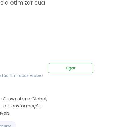
 a otimizar sua
Ligar
istão, Emirados Árabes
da Crownstone Global,
ar a transformação
veis.
abalho