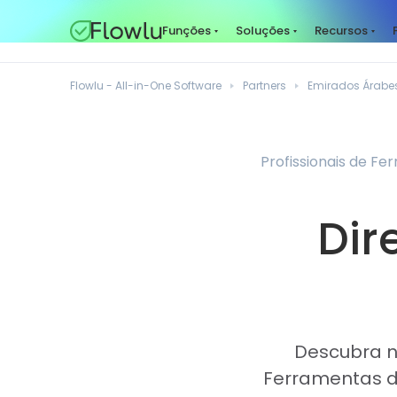
Funções
Soluções
Recursos
Flowlu - All-in-One Software
Partners
Emirados Árabe
Profissionais de F
Dir
Descubra no
Ferramentas d