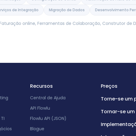
rviços de Integração
Migração de Dados
Desenvolvimento Per
, Faturação online, Ferramentas de Colaboração, Construtor d
Recursos
Preços
ting
Central de Ajuda
Torne-se um 
API Flowlu
Tornar-se um 
TI
Flowlu API (JSON)
Implementaç
gócios
Blogue