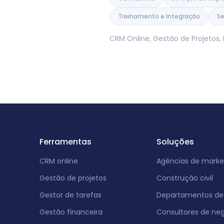
Arábia Saudita
Treinamento e Integração
Se
Catar
Albânia
Israel
CRM Online, Gestão de Projetos
Índia
Ferramentas
Soluções
CRM online
Agências de marke
Gestão de projetos
Construção civil
Gestor de tarefas
Departamentos de 
Gestão financeira
Consultores de ne