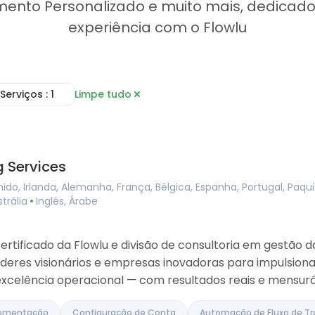
ento Personalizado e muito mais, dedicados
experiência com o Flowlu
Serviços
: 1
Limpe tudo
Consultoria
line
Serviços de Implementação
refas
Configuração de Conta
ojetos
Automação de Fluxo de Trabalho
 Services
de Documentos
Treinamento e Integração
 de Colaboração
Serviços de Integração
ido, Irlanda, Alemanha, França, Bélgica, Espanha, Portugal, Paqu
nformação
Migração de Dados
strália
Inglês, Árabe
ceira
Desenvolvimento Personalizado
Portal do Cliente
sue Tracker
rtificado da Flowlu e divisão de consultoria em gestão 
is
deres visionários e empresas inovadoras para impulsion
 excelência operacional — com resultados reais e mensurá
lementação
Configuração de Conta
Automação de Fluxo de Tr