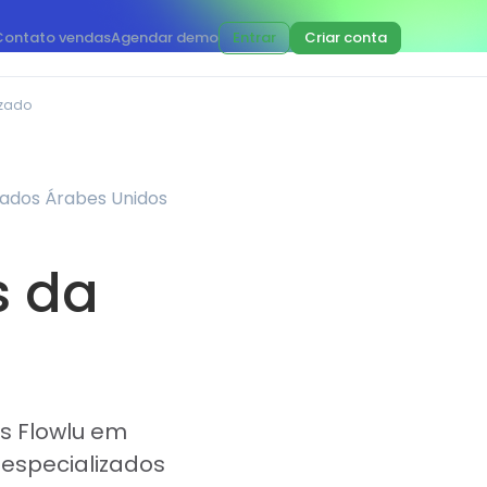
Contato vendas
Agendar demo
Entrar
Criar conta
izado
rados Árabes Unidos
s da
os Flowlu em
especializados