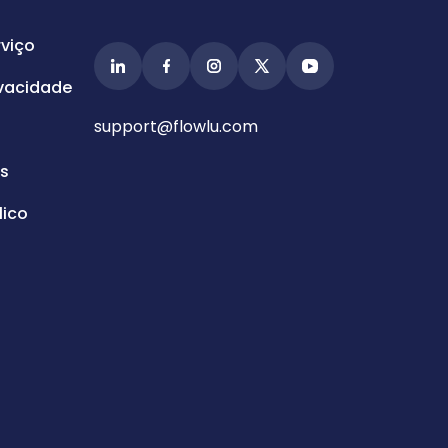
viço
ivacidade
support@flowlu.com
s
ico