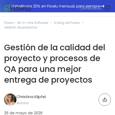
Ahorra 20% en Flowlu mensual, para siempre
Oferta
Contáctanos
CRM en línea
Agencias de marketing
Flowlu - All-in-One Software
El blog de Flowlu
Gestión de proyectos
Gestión de proyectos
Centro de ayuda
Edificación y construcción
Gestión de tareas
Novedades
Departamentos de TI
Gestión de la calidad del
Facturación en línea
Blog Flowlu
Consultores empresariales
proyecto y procesos de
Automatización del flujo de trabajo
English
Estudios de caso
Profesionales legales
Herramientas de colaboración
QA para una mejor
Português
Guías
Instituciones educativas
Español
Gestión financiera
entrega de proyectos
Plantillas
Empresas manufactureras
Proyectos ágiles
Casos prácticos
Pequeños negocios
Base de conocimientos
Christina Klipfel
Herramientas gratuitas
Autora
Organizadores de eventos
26 de mayo de 2026