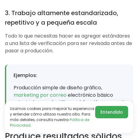
3. Trabajo altamente estandarizado,
repetitivo y a pequeña escala
Todo lo que necesitas hacer es agregar estándares
a una lista de verificación para ser revisada antes de
pasar a producción.
Ejemplos:
Producción simple de diseño gráfico,
marketing por correo
electrónico básico
orientado por plantilla o publicación semanal
Usamos cookies para mejorar tu experiencia
de publicaciones de blog.
Entendido
y entender cómo utilizas nuestro sitio. Para
más detalles, consulta nuestra
Política de
Privacidad
.
Produce resultados sólidos