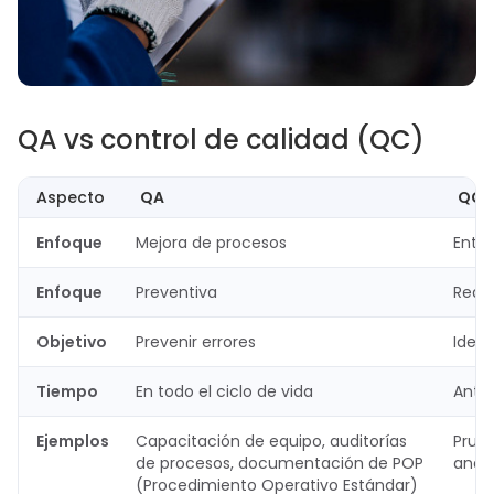
QA vs control de calidad (QC)
Aspecto
QA
QC
Enfoque
Mejora de procesos
Entre
Enfoque
Preventiva
Reac
Objetivo
Prevenir errores
Ident
Tiempo
En todo el ciclo de vida
Antes
Ejemplos
Capacitación de equipo, auditorías
Prueb
de procesos, documentación de POP
análi
(Procedimiento Operativo Estándar)